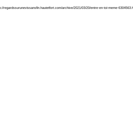
p://regardssurunevissansfin.hautetfort.com/archive/2021/03/20/entre-en-toi-meme-6304563.