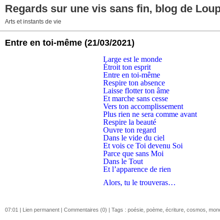
Regards sur une vis sans fin, blog de Lou
Arts et instants de vie
Entre en toi-même
(21/03/2021)
Large est le monde
Étroit ton esprit
Entre en toi-même
Respire ton absence
Laisse flotter ton âme
Et marche sans cesse
Vers ton accomplissement
Plus rien ne sera comme avant
Respire la beauté
Ouvre ton regard
Dans le vide du ciel
Et vois ce Toi devenu Soi
Parce que sans Moi
Dans le Tout
Et l’apparence de rien
Alors, tu le trouveras…
07:01 |
Lien permanent
|
Commentaires (0)
| Tags :
poésie
,
poème
,
écriture
,
cosmos
,
mon