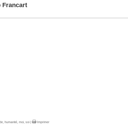
p Francart
de
,
humanité
,
moi
,
soi
|
Imprimer