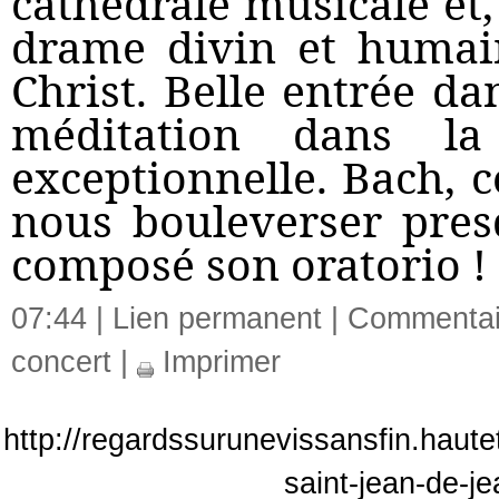
cathédrale musicale et
drame divin et humain
Christ. Belle entrée da
méditation dans l
exceptionnelle. Bach, 
nous bouleverser pres
composé son oratorio !
07:44 |
Lien permanent
|
Commentair
concert
|
Imprimer
http://regardssurunevissansfin.haute
saint-jean-de-j