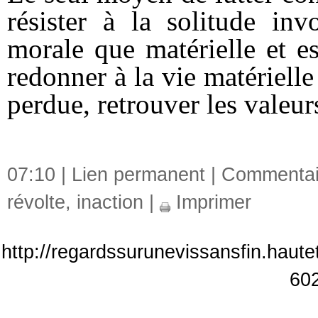
résister à la solitude inv
morale que matérielle et e
redonner à la vie matérielle e
perdue, retrouver les valeu
07:10 |
Lien permanent
|
Commentair
révolte
,
inaction
|
Imprimer
http://regardssurunevissansfin.haut
60