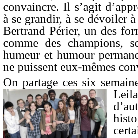
convaincre. Il s’agit d’appr
à se grandir, à se dévoiler 
Bertrand Périer, un des for
comme des champions, s
humeur et humour permanent
ne puissent eux-mêmes con
On partage ces six semaine
Leil
d’au
his
cert