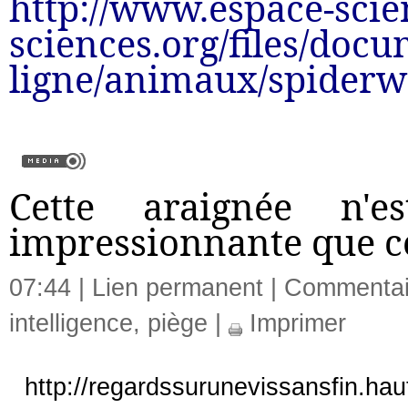
http://www.espace-scien
sciences.org/files/doc
ligne/animaux/spiderw
Cette araignée n'e
impressionnante que cel
07:44 |
Lien permanent
|
Commentair
intelligence
,
piège
|
Imprimer
http://regardssurunevissansfin.hau