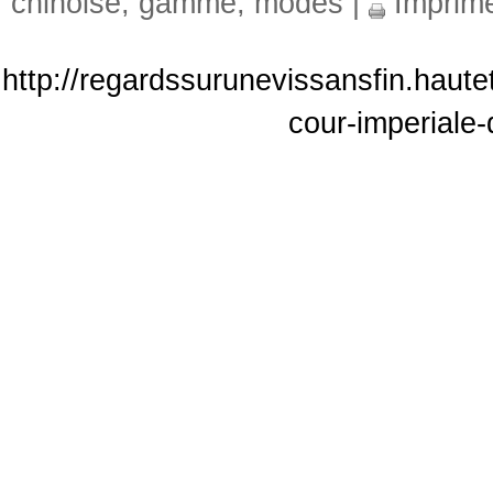
chinoise
,
gamme
,
modes
|
Imprim
http://regardssurunevissansfin.haute
cour-imperiale