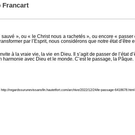
p Francart
re sauvé », ou « le Christ nous a rachetés », ou encore « pass
ansformer par l’Esprit, nous considérons que notre état d’être
te à la vraie vie, la vie en Dieu. Il s’agit de passer de l’éta
 en harmonie avec Dieu et le monde. C’est le passage, la Pâque.
http://regardssurunevissansfin.hautetfort.com/archive/2022/12/24/le-passage-6418678.html